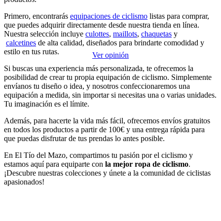
Benito
Primero, encontrarás
equipaciones de ciclismo
listas para comprar,
que puedes adquirir directamente desde nuestra tienda en línea.
Todo perfecto, 100 X 100 recomendable de hecho ahora les solicito
Nuestra selección incluye
culottes
,
maillots
,
chaquetas
y
la ropa de invierno.
calcetines
de alta calidad, diseñados para brindarte comodidad y
estilo en tus rutas.
Ver opinión
Si buscas una experiencia más personalizada, te ofrecemos la
posibilidad de crear tu propia equipación de ciclismo. Simplemente
envíanos tu diseño o idea, y nosotros confeccionaremos una
equipación a medida, sin importar si necesitas una o varias unidades.
Tu imaginación es el límite.
Además, para hacerte la vida más fácil, ofrecemos envíos gratuitos
en todos los productos a partir de 100€ y una entrega rápida para
que puedas disfrutar de tus prendas lo antes posible.
En El Tío del Mazo, compartimos tu pasión por el ciclismo y
estamos aquí para equiparte con
la mejor ropa de ciclismo
.
¡Descubre nuestras colecciones y únete a la comunidad de ciclistas
apasionados!