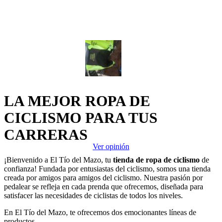
David
LA MEJOR ROPA DE
Pues la verdad que se han portado muy bien conmigo y no tengo
CICLISMO PARA TUS
palabras para el detalle que han hecho de la serigrafía a todo el
mundo le recomiendo la marca vuestra
CARRERAS
Ver opinión
¡Bienvenido a El Tío del Mazo, tu
tienda de ropa de ciclismo
de
confianza! Fundada por entusiastas del ciclismo, somos una tienda
creada por amigos para amigos del ciclismo. Nuestra pasión por
pedalear se refleja en cada prenda que ofrecemos, diseñada para
satisfacer las necesidades de ciclistas de todos los niveles.
En El Tío del Mazo, te ofrecemos dos emocionantes líneas de
productos.