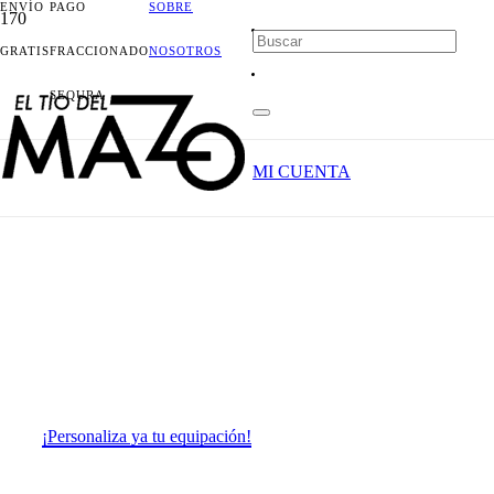
ENVÍO
PAGO
SOBRE
.
GRATIS
FRACCIONADO
NOSOTROS
SEQURA
Ropa de
MI CUENTA
Ciclismo de
calidad
DESDE 1 UNIDAD
PERSONALIZADA
¡Personaliza ya tu equipación!