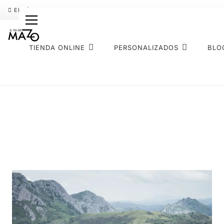
ENVÍO GRATIS
PAGO FRACCIONADO SEQURA
SOBRE NOS
TIENDA ONLINE
PERSONALIZADOS
BLO