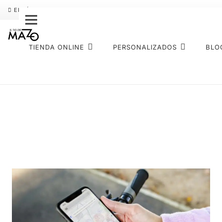
ENVÍO GRATIS
PAGO FRACCIONADO SEQURA
SOBRE NOS
TIENDA ONLINE
PERSONALIZADOS
BLO