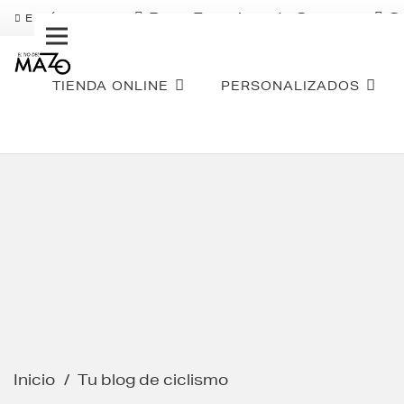
Pago Fraccionado Sequra
S
ENVÍO GRATIS
TIENDA ONLINE
PERSONALIZADOS
Inicio
/
Tu blog de ciclismo