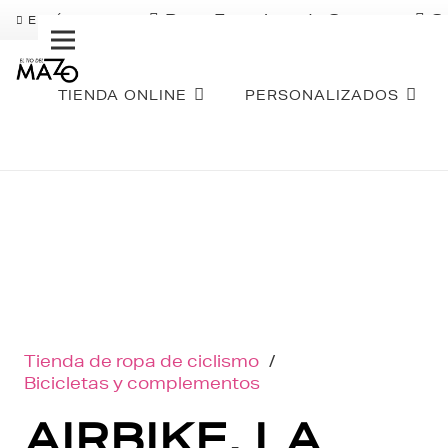
Pago Fraccionado Sequra
S
ENVÍO GRATIS
TIENDA ONLINE
PERSONALIZADOS
Tienda de ropa de ciclismo
/
Bicicletas y complementos
AIRBIKE, LA