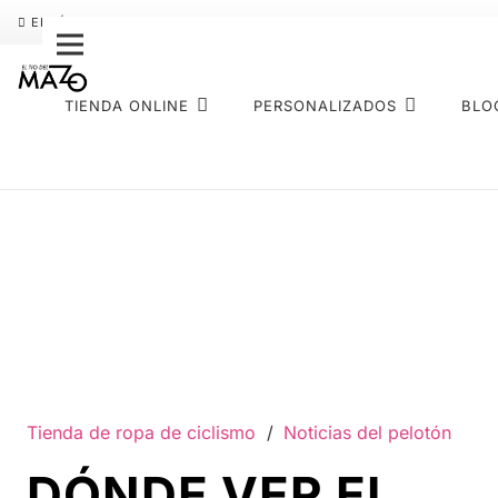
ENVÍO GRATIS
PAGO FRACCIONADO SEQURA
SOBRE NOS
TIENDA ONLINE
PERSONALIZADOS
BLO
Tienda de ropa de ciclismo
/
Noticias del pelotón
DÓNDE VER EL