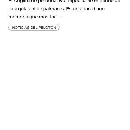
El Angliru no perdona. No negocia. No entiende de
jerarquías ni de palmarés. Es una pared con
memoria que mastica…
NOTICIAS DEL PELOTÓN