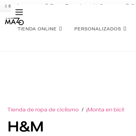
Pago Fraccionado Sequra
S
ENVÍO GRATIS
TIENDA ONLINE
PERSONALIZADOS
Tienda de ropa de ciclismo
/
¡Monta en bici!
H&M