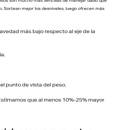
sos son mucho más sencillas de manejar dado que
ro. Sortean mejor los desniveles, luego ofrecen más
ravedad más bajo respecto al eje de la
ia.
 punto de vista del peso.
. Estimamos que al menos 10%-25% mayor