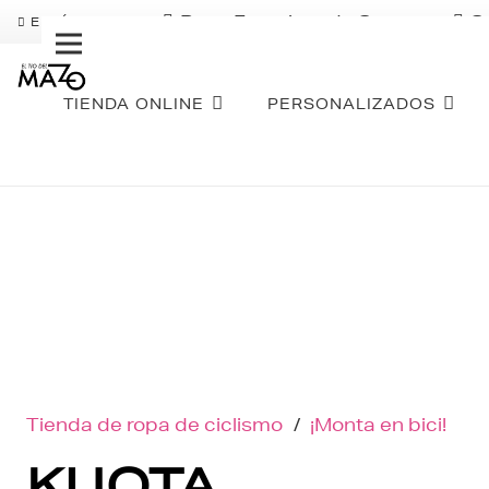
Pago Fraccionado Sequra
S
ENVÍO GRATIS
TIENDA ONLINE
PERSONALIZADOS
Tienda de ropa de ciclismo
/
¡Monta en bici!
KUOTA