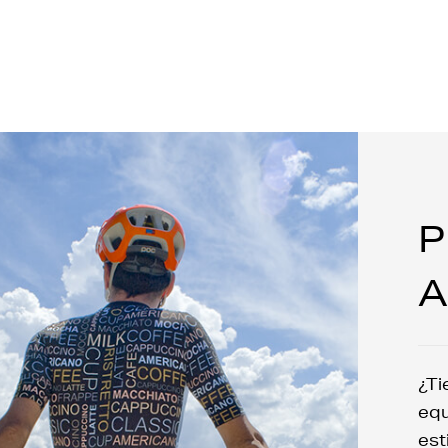
P
A
¿Ti
equ
est