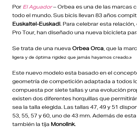
Por
El Aguador
– Orbea es una de las marcas cl
todo el mundo. Sus bicis llevan 83 años compitie
Euskaltel-Euskadi
. Para celebrar esta relación
Pro Tour, han diseñado una nueva bicicleta para
Se trata de una nueva
Orbea Orca
, que la mar
ligera y de óptima rigidez que jamás hayamos creado.»
Este nuevo modelo esta basado en el concep
geometría de competición adaptada a todos lo
compuesta por siete tallas y una evolución pr
existen dos diferentes horquillas que permitir
sea la talla elegida. Las tallas 47, 49 y 51 dis
53, 55, 57 y 60, uno de 43 mm. Además de esta 
también la tija
Monolink
.