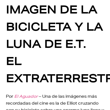
IMAGEN DE LA
BICICLETA Y LA
LUNA DE E.T.
EL
EXTRATERREST
Por
El Aguador
– Una de las imágenes más
recordadas del cine es la de Elliot cruzando
con su bicicleta sobre una enorme luna llena y