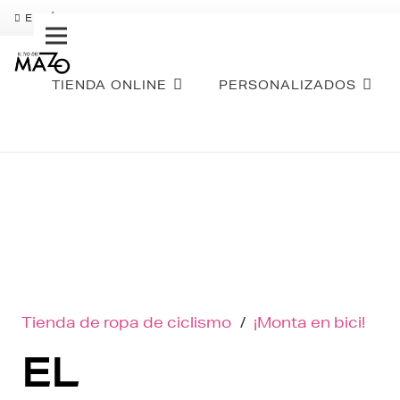
ENVÍO GRATIS
PAGO FRACCIONADO SEQURA
SOBR
TIENDA ONLINE
PERSONALIZADOS
Tienda de ropa de ciclismo
/
¡Monta en bici!
EL