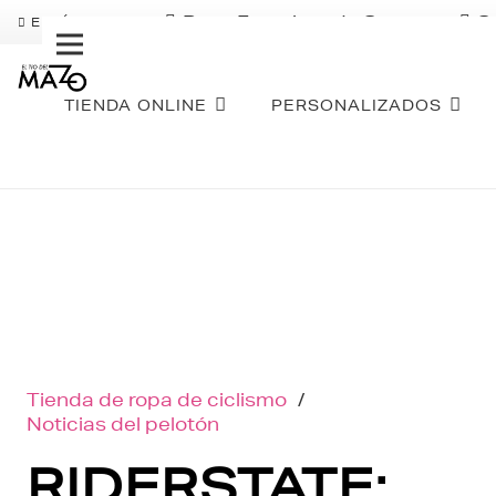
Pago Fraccionado Sequra
S
ENVÍO GRATIS
TIENDA ONLINE
PERSONALIZADOS
Tienda de ropa de ciclismo
/
Noticias del pelotón
RIDERSTATE: