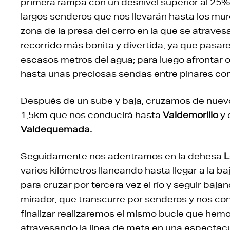
primera rampa con un desnivel superior al 25%
largos senderos que nos llevarán hasta los mur
zona de la presa del cerro en la que se atraves
recorrido más bonita y divertida, ya que pasa
escasos metros del agua; para luego afrontar 
hasta unas preciosas sendas entre pinares con
Después de un sube y baja, cruzamos de nuevo 
1,5km que nos conducirá hasta
Valdemorillo
y 
Valdequemada.
Seguidamente nos adentramos en la dehesa
L
varios kilómetros llaneando hasta llegar a la b
para cruzar por tercera vez el río y seguir baj
mirador, que transcurre por senderos y nos cond
finalizar realizaremos el mismo bucle que hemo
atravesando la línea de meta en una espectacul