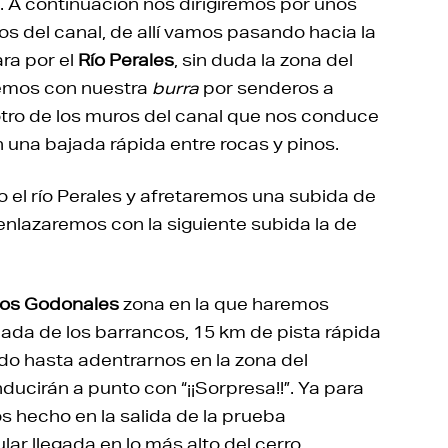
. A continuación nos dirigiremos por unos
os del canal, de allí vamos pasando hacia la
ara por el
Río Perales
, sin duda la zona del
remos con nuestra
burra
por senderos a
otro de los muros del canal que nos conduce
 una bajada rápida entre rocas y pinos.
el río Perales y afretaremos una subida de
enlazaremos con la siguiente subida la de
os Godonales
zona en la que haremos
ajada de los barrancos, 15 km de pista rápida
ando hasta adentrarnos en la zona del
ucirán a punto con “¡¡Sorpresa!!”. Ya para
s hecho en la salida de la prueba
ar llegada en lo más alto del cerro.