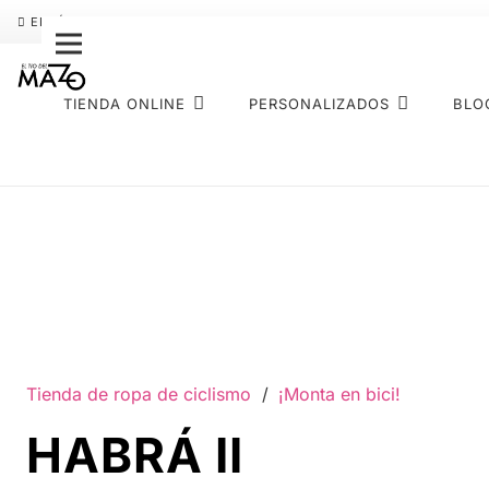
ENVÍO GRATIS
PAGO FRACCIONADO SEQURA
SOBRE NOS
TIENDA ONLINE
PERSONALIZADOS
BLO
Tienda de ropa de ciclismo
/
¡Monta en bici!
HABRÁ II