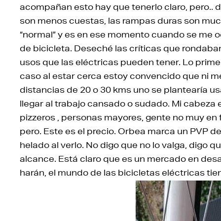
acompañan esto hay que tenerlo claro, pero.. d
son menos cuestas, las rampas duras son much
“normal” y es en ese momento cuando se me ocu
de bicicleta. Deseché las críticas que rondaba
usos que las eléctricas pueden tener. Lo primero
caso al estar cerca estoy convencido que ni me
distancias de 20 o 30 kms uno se plantearía usar
llegar al trabajo cansado o sudado. Mi cabeza 
pizzeros , personas mayores, gente no muy en
pero. Este es el precio. Orbea marca un PVP d
helado al verlo. No digo que no lo valga, digo
alcance. Está claro que es un mercado en desar
harán, el mundo de las bicicletas eléctricas t