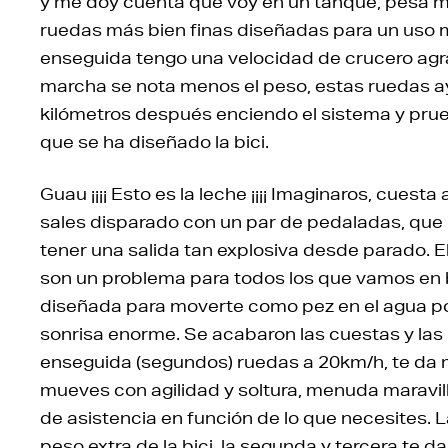
y me doy cuenta que voy en un tanque, pesa mu
ruedas más bien finas diseñadas para un uso m
enseguida tengo una velocidad de crucero agr
marcha se nota menos el peso, estas ruedas a
kilómetros después enciendo el sistema y prueb
que se ha diseñado la bici.
Guau ¡¡¡¡ Esto es la leche ¡¡¡¡ Imaginaros, cuest
sales disparado con un par de pedaladas, que 
tener una salida tan explosiva desde parado. El
son un problema para todos los que vamos en b
diseñada para moverte como pez en el agua po
sonrisa enorme. Se acabaron las cuestas y las s
enseguida (segundos) ruedas a 20km/h, te da m
mueves con agilidad y soltura, menuda maravill
de asistencia en función de lo que necesites. L
peso extra de la bici, la segunda y tercera te 