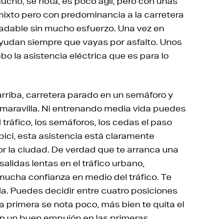
cho, se nota, es poco ágil, pero con unas
ixto pero con predominancia a la carretera
adable sin mucho esfuerzo. Una vez en
yudan siempre que vayas por asfalto. Unos
o la asistencia eléctrica que es para lo
a arriba, carretera parado en un semáforo y
maravilla. Ni entrenando media vida puedes
 tráfico, los semáforos, los cedas el paso
ici, esta asistencia está claramente
r la ciudad. De verdad que te arranca una
alidas lentas en el tráfico urbano,
ucha confianza en medio del tráfico. Te
a. Puedes decidir entre cuatro posiciones
a primera se nota poco, más bien te quita el
dan un buen empujón en las primeras