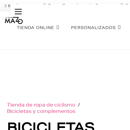
Pago Fraccionado Sequra
S
ENVÍO GRATIS
TIENDA ONLINE
PERSONALIZADOS
Tienda de ropa de ciclismo
/
Bicicletas y complementos
BICICLETAS