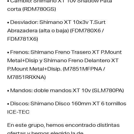
• Cambio: Shimano XT 10v Shadow Pata
corta (RDM780GS)
• Desviador: Shimano XT 10x3v T.Surt
Abrazadera (alta o baja) (FDM780X6 /
FDM781X6)
• Frenos: Shimano Freno Trasero XT P.Mount
Metal+Disip y Shimano Freno Delantero XT
P.Mount Metal+Disip. (M7851MFPNA /
M7851RRXNA)
• Mandos: doble mandos XT 10v (SLM780PA)
• Discos: Shimano Disco 160mm XT 6 tornillos
ICE-TEC
En este grupo, hemos encontrado distintas
ofertas y hemos elegido la de