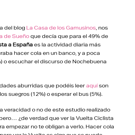
ra del blog
La Casa de los Gamusinos
, nos
a de Sueño
que decía que para el 49% de
ista a España
es la actividad diaria más
uraba hacer cola en un banco, y a poca
7%) o escuchar el discurso de Nochebuena
idades aburridas que podéis leer
aquí
son
os suegros (12%) o esperar el bus (5%).
a veracidad o no de este estudio realizado
 pero… ¿de verdad que ver la Vuelta Ciclista
ra empezar no te obligan a verlo. Hacer cola
 pero ver la Vuelta es algo que se puede