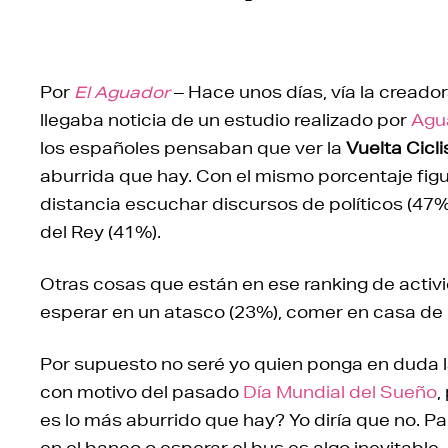
Por
El Aguador
– Hace unos días, vía la creado
llegaba noticia de un estudio realizado por
Agu
los españoles pensaban que ver la
Vuelta Cicl
aburrida que hay. Con el mismo porcentaje fig
distancia escuchar discursos de políticos (4
del Rey (41%).
Otras cosas que están en ese ranking de activ
esperar en un atasco (23%), comer en casa de l
Por supuesto no seré yo quien ponga en duda l
con motivo del pasado
Día Mundial del Sueño
,
es lo más aburrido que hay? Yo diría que no. Pa
en el banco o esperar el bus es algo inevitable,