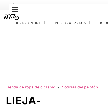
ENVÍO GRATIS
PAGO FRACCIONADO SEQURA
SOBRE NOS
TIENDA ONLINE
PERSONALIZADOS
BLO
Tienda de ropa de ciclismo
/
Noticias del pelotón
LIEJA-