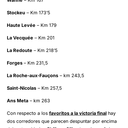
Wanne
– Km 167
Stockeu
– Km 173’5
Haute Levée
– Km 179
La Vecquée
– Km 201
La Redoute
– Km 218’5
Forges
– Km 231,5
La Roche-aux-Fauçons
– km 243,5
Saint-Nicolas
– Km 257,5
Ans Meta
– km 263
Con respecto a los
favoritos a la victoria final
hay
dos corredores que parecen despuntar por encima