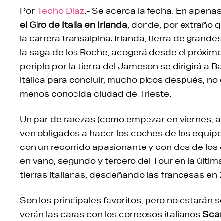
Por
Techo Díaz
.- Se acerca la fecha. En apen
el Giro de Italia en Irlanda
, donde, por extraño q
la carrera transalpina. Irlanda, tierra de grande
la saga de los Roche, acogerá desde el próximo v
periplo por la tierra del Jameson se dirigirá a B
itálica para concluir, mucho picos después, no 
menos conocida ciudad de Trieste.
Un par de rarezas (como empezar en viernes, al
ven obligados a hacer los coches de los equip
con un recorrido apasionante y con dos de lo
en vano, segundo y tercero del Tour en la últim
tierras italianas, desdeñando las francesas en
Son los principales favoritos, pero no estarán s
verán las caras con los correosos italianos
Sca