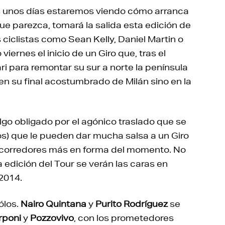
as unos días estaremos viendo cómo arranca
ue parezca, tomará la salida esta edición de
s ciclistas como Sean Kelly, Daniel Martin o
iernes el inicio de un Giro que, tras el
ari para remontar su sur a norte la península
en su final acostumbrado de Milán sino en la
go obligado por el agónico traslado que se
os) que le pueden dar mucha salsa a un Giro
s corredores más en forma del momento. No
a edición del Tour se verán las caras en
 2014.
ólos.
Nairo Quintana
y
Purito Rodríguez
se
rponi
y
Pozzovivo
, con los prometedores