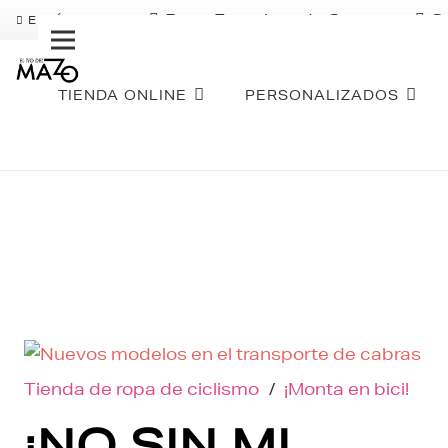
Pago Fraccionado Sequra
S
ENVÍO GRATIS
TIENDA ONLINE
PERSONALIZADOS
Tienda de ropa de ciclismo
/
¡Monta en bici!
¡NO SIN MI