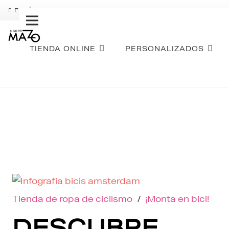
ENVÍO GRATIS
PAGO FRACCIONADO SEQURA
SOBR
TIENDA ONLINE
PERSONALIZADOS
Tienda de ropa de ciclismo
/
¡Monta en bici!
DESCUBRE