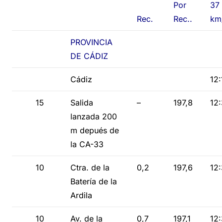
Km
Por
37
Rec.
Rec..
km
PROVINCIA
DE CÁDIZ
Cádiz
12:
15
Salida
–
197,8
12
lanzada 200
m depués de
la CA-33
10
Ctra. de la
0,2
197,6
12
Batería de la
Ardila
10
Av. de la
0,7
197,1
12