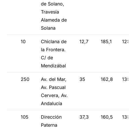
de Solano,
Travesía
Alameda de
Solana
10
Chiclana de
12,7
185,1
12
la Frontera.
C/ de
Mendizábal
250
Av. del Mar,
35
162,8
13
Av. Pascual
Cervera, Av.
Andalucía
105
Dirección
37,3
160,5
13
Paterna