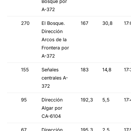
Bosque por
A-372
270
El Bosque.
167
30,8
17:
Dirección
Arcos de la
Frontera por
A-372
155
Señales
183
14,8
17:
centrales A-
372
95
Dirección
192,3
5,5
17:
Algar por
CA-6104
67
Dirección
195,3
2,5
17: