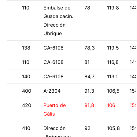
110
Embalse de
78
119,8
14
Guadalcacín.
Dirección
Ubrique
138
CA-6108
78,3
119,5
14
110
CA-6108
81
116,8
14
140
CA-6108
84,7
113,1
14
400
A-2304
91,3
106,5
15
420
Puerto de
91,8
106
15
Gális
410
Dirección
92
105,8
15
Ubrique por