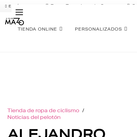
Pago Fraccionado Sequra
S
ENVÍO GRATIS
TIENDA ONLINE
PERSONALIZADOS
Tienda de ropa de ciclismo
/
Noticias del pelotón
ALEJANDRO