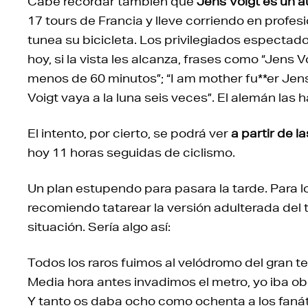
Cabe recordar también que
Jens Voigt es un a
17 tours de Francia y lleve corriendo en profe
tunea su bicicleta. Los privilegiados especta
hoy, si la vista les alcanza, frases como “Jens V
menos de 60 minutos”; “I am mother fu**er Jens
Voigt vaya a la luna seis veces”. El alemán las h
El intento, por cierto, se podrá ver
a partir de l
hoy 11 horas seguidas de ciclismo.
Un plan estupendo para pasara la tarde. Para lo
recomiendo tatarear la versión adulterada del 
situación. Sería algo así:
Todos los raros fuimos al velódromo del gran 
Media hora antes invadimos el metro, yo iba obl
Y tanto os daba ocho como ochenta a los fanát