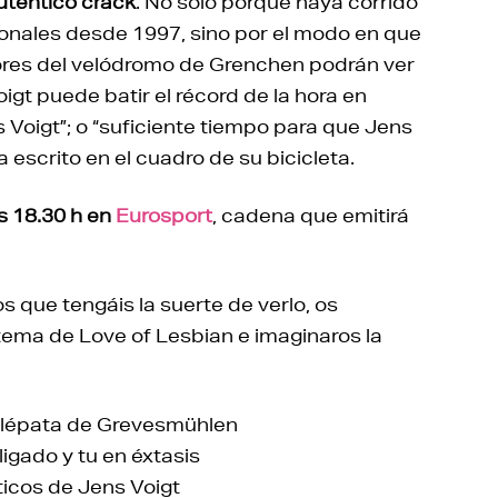
uténtico crack
. No sólo porque haya corrido
sionales desde 1997, sino por el modo en que
dores del velódromo de Grenchen podrán ver
oigt puede batir el récord de la hora en
 Voigt”; o “suficiente tiempo para que Jens
a escrito en el cuadro de su bicicleta.
as 18.30 h en
Eurosport
, cadena que emitirá
s que tengáis la suerte de verlo, os
tema de Love of Lesbian e imaginaros la
telépata de Grevesmühlen
igado y tu en éxtasis
icos de Jens Voigt