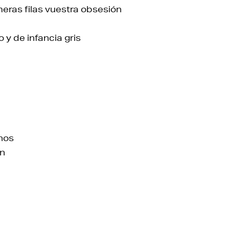
meras filas vuestra obsesión
 y de infancia gris
nos
on