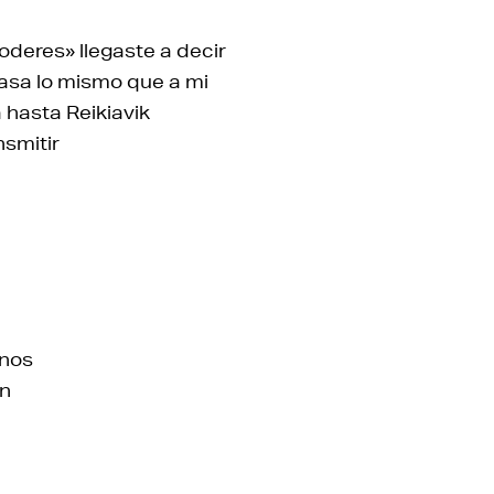
oderes» llegaste a decir
pasa lo mismo que a mi
hasta Reikiavik
nsmitir
rnos
on