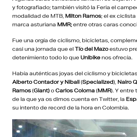
y fotografiado; también visitó la Feria el cam
modalidad de MTB,
Milton Ramos
; el ex ciclista
marca asturiana
MMR;
entre otras caras conocid
Fue una orgía de ciclismo, bicicletas, complem
casi una jornada que el
Tío del Mazo
estuvo pre
detenimiento todo lo que
Unibike
nos ofrecía.
Había auténticas joyas del ciclismo y bicicle
Alberto Contador y Nibali
(
Specialized
),
Nairo Q
Ramos
(
Giant)
o
Carlos Coloma
(
MMR
). Y entre
de la que ya os dimos cuenta en Twitter, la
Esp
su intento de record de la hora en Colombia.