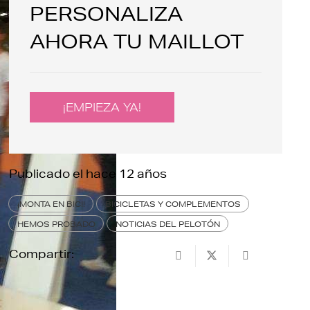
PERSONALIZA
AHORA TU MAILLOT
¡EMPIEZA YA!
Publicado el
hace 12 años
¡MONTA EN BICI!
BICICLETAS Y COMPLEMENTOS
HEMOS PROBADO
NOTICIAS DEL PELOTÓN
Compartir: