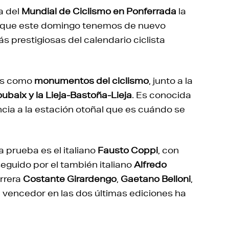
a del
Mundial de Ciclismo en Ponferrada
la
s que este domingo tenemos de nuevo
 prestigiosas del calendario ciclista
das como
monumentos del ciclismo
, junto a la
ubaix y la Lieja-Bastoña-Lieja
. Es conocida
ncia a la estación otoñal que es cuándo se
a prueba es el italiano
Fausto Coppi
, con
seguido por el también italiano
Alfredo
arrera
Costante Girardengo
,
Gaetano Belloni
,
el vencedor en las dos últimas ediciones ha