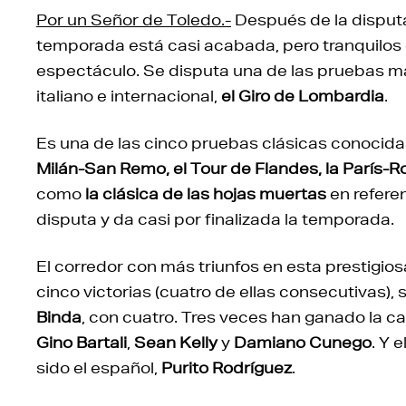
Por un Señor de Toledo.-
Después de la disput
temporada está casi acabada, pero tranquilo
espectáculo. Se disputa una de las pruebas más
italiano e internacional,
el Giro de Lombardia
.
Es una de las cinco pruebas clásicas conoci
Milán-San Remo, el Tour de Flandes, la París-Ro
como
la clásica de las hojas muertas
en refere
disputa y da casi por finalizada la temporada.
El corredor con más triunfos en esta prestigios
cinco victorias (cuatro de ellas consecutivas), 
Binda
, con cuatro. Tres veces han ganado la c
Gino Bartali
,
Sean Kelly
y
Damiano Cunego
. Y 
sido el español,
Purito Rodríguez
.