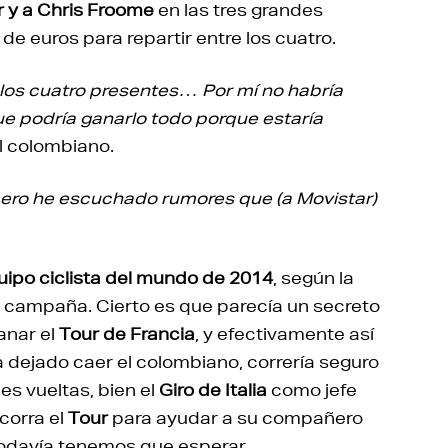
r y a Chris Froome
en las tres grandes
de euros para repartir entre los cuatro.
os cuatro presentes… Por mí no habría
ue podría ganarlo todo porque estaría
el colombiano.
 pero he escuchado rumores que (a Movistar)
uipo ciclista del mundo de 2014
, según la
e campaña. Cierto es que parecía un secreto
anar el
Tour de Francia
, y efectivamente así
ha dejado caer el colombiano, correría seguro
es vueltas, bien el
Giro de Italia
como jefe
 corra el
Tour
para ayudar a su compañero
 todavía tenemos que esperar.