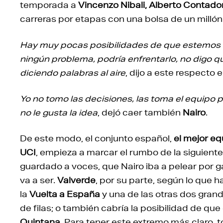
temporada a
Vincenzo Nibali, Alberto Contado
carreras por etapas con una bolsa de un millón 
Hay muy pocas posibilidades de que estemos l
ningún problema, podría enfrentarlo, no digo q
diciendo palabras al aire
, dijo a este respecto 
Yo no tomo las decisiones, las toma el equipo
no le gusta la idea
, dejó caer también
Nairo
.
De este modo, el conjunto español,
el mejor eq
UCI
, empieza a marcar el rumbo de la siguient
guardado a voces, que Nairo iba a pelear por g
va a ser.
Valverde
, por su parte, según lo que 
la
Vuelta a España
y una de las otras dos grand
de filas; o también cabría la posibilidad de que
Quintana
. Para tener este extremo más claro,