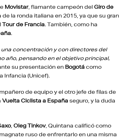
de
Movistar
, flamante campeón del
Giro de
de la ronda italiana en 2015, ya que su gran
l
Tour de Francia
. También, como ha
paña
.
na concentración y con directores del
 año, pensando en el objetivo principal,
rante su presentación en
Bogotá
como
a Infancia (Unicef).
pañero de equipo y el otro jefe de filas de
a
Vuelta Ciclista a España
seguro, y la duda
Saxo
,
Oleg Tinkov
, Quintana calificó como
l magnate ruso de enfrentarlo en una misma