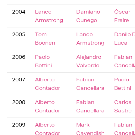
2004
Lance
Damiano
Óscar
Armstrong
Cunego
Freire
2005
Tom
Lance
Danilo D
Boonen
Armstrong
Luca
2006
Paolo
Alejandro
Fabian
Bettini
Valverde
Cancell
2007
Alberto
Fabian
Paolo
Contador
Cancellara
Bettini
2008
Alberto
Fabian
Carlos
Contador
Cancellara
Sastre
2009
Alberto
Mark
Fabian
Contador
Cavendish
Cancell