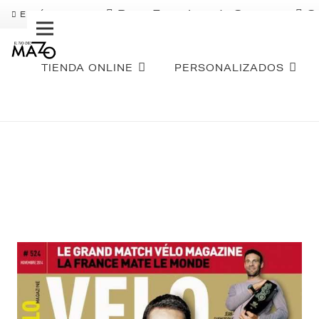
Pago Fraccionado Sequra
S
ENVÍO GRATIS
TIENDA ONLINE
PERSONALIZADOS