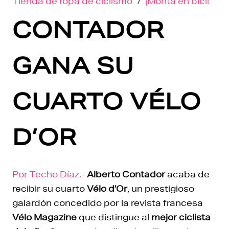
Tienda de ropa de ciclismo
/
¡Monta en bici!
CONTADOR
GANA SU
CUARTO VÉLO
D’OR
Por Techo Díaz.-
Alberto Contador
acaba de
recibir su cuarto
Vélo d’Or
, un prestigioso
galardón concedido por la revista francesa
Vélo Magazine
que distingue al
mejor ciclista