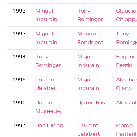
1992
Miguel
Tony
Claudio
Indurain
Rominger
Chiapp
1993
Miguel
Maurizio
Tony
Indurain
Fondriest
Roming
1994
Tony
Miguel
Eugeni
Rominger
Indurain
Berzin
1995
Laurent
Miguel
Abrah
Jalabert
Indurain
Olano
1996
Johan
Bjarne Riis
Alex Zül
Museeuw
1997
Jan Ullrich
Laurent
Marco
Jalabert
Pantani