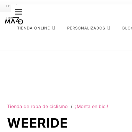
ENVÍO GRATIS
PAGO FRACCIONADO SEQURA
SOBRE NOS
TIENDA ONLINE
PERSONALIZADOS
BLO
Tienda de ropa de ciclismo
/
¡Monta en bici!
WEERIDE