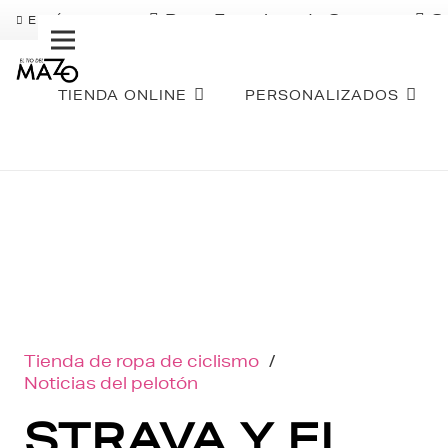
Pago Fraccionado Sequra
S
ENVÍO GRATIS
TIENDA ONLINE
PERSONALIZADOS
Tienda de ropa de ciclismo
/
Noticias del pelotón
STRAVA Y EL