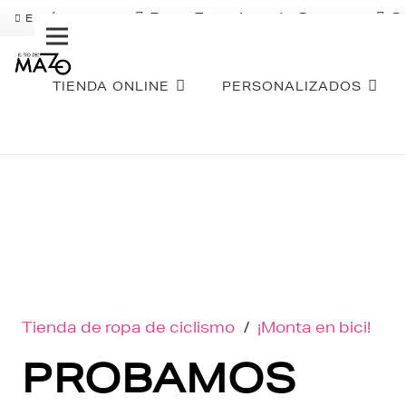
Pago Fraccionado Sequra
S
ENVÍO GRATIS
TIENDA ONLINE
PERSONALIZADOS
Tienda de ropa de ciclismo
/
¡Monta en bici!
PROBAMOS