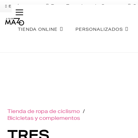
Pago Fraccionado Sequra
S
ENVÍO GRATIS
TIENDA ONLINE
PERSONALIZADOS
Tienda de ropa de ciclismo
/
Bicicletas y complementos
TRES