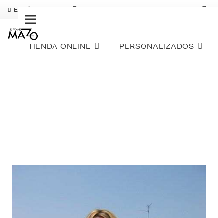
Pago Fraccionado Sequra
S
ENVÍO GRATIS
TIENDA ONLINE
PERSONALIZADOS