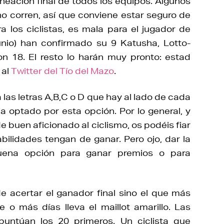
neación final de todos los equipos. Algunos
no corren, así que conviene estar seguro de
a los ciclistas, es mala para el jugador de
unio) han confirmado su 9 Katusha, Lotto-
on 18. El resto lo harán muy pronto: estad
 al
Twitter del Tío del Mazo
.
a las letras A,B,C o D que hay al lado de cada
a optado por esta opción. Por lo general, y
e buen aficionado al ciclismo, os podéis fiar
ilidades tengan de ganar. Pero ojo, dar la
na opción para ganar premios o para
de acertar el ganador final sino el que más
o más días lleva el maillot amarillo. Las
untúan los 20 primeros. Un ciclista que