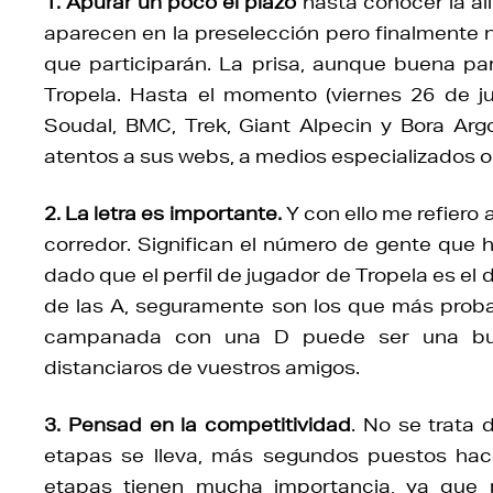
1. Apurar un poco el plazo
hasta conocer la ali
aparecen en la preselección pero finalmente 
que participarán. La prisa, aunque buena par
Tropela. Hasta el momento (viernes 26 de j
Soudal, BMC, Trek, Giant Alpecin y Bora Arg
atentos a sus webs, a medios especializados o
2. La letra es importante.
Y con ello me refiero 
corredor. Significan el número de gente que h
dado que el perfil de jugador de Tropela es el d
de las A, seguramente son los que más probab
campanada con una D puede ser una bue
distanciaros de vuestros amigos.
3. Pensad en la competitividad
. No se trata 
etapas se lleva, más segundos puestos hace 
etapas tienen mucha importancia, ya que p