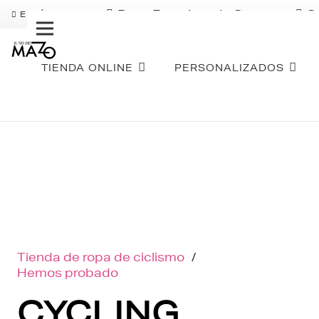
Pago Fraccionado Sequra
S
ENVÍO GRATIS
TIENDA ONLINE
PERSONALIZADOS
Tienda de ropa de ciclismo
/
Hemos probado
CYCLING