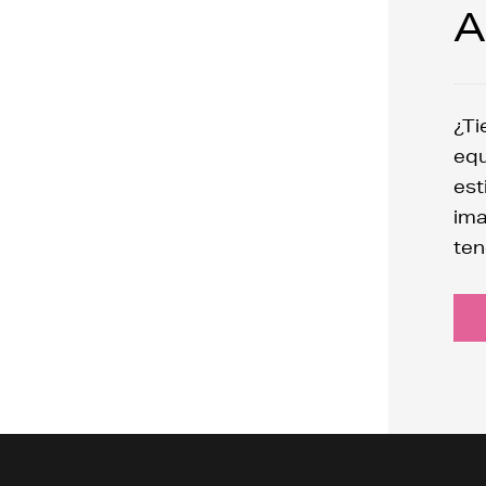
A
¿Ti
equ
est
ima
ten