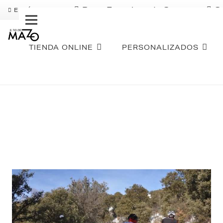
Pago Fraccionado Sequra
S
ENVÍO GRATIS
TIENDA ONLINE
PERSONALIZADOS