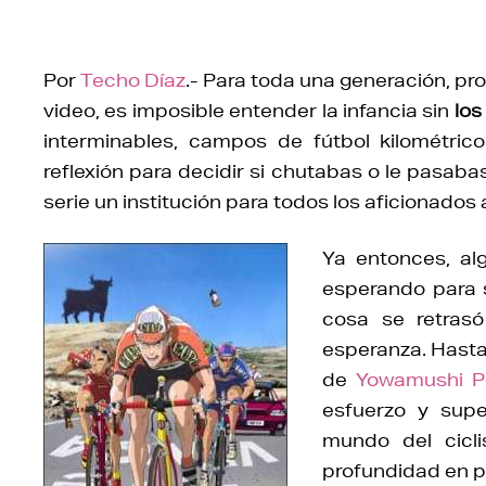
Por
Techo Díaz
.- Para toda una generación, p
video, es imposible entender la infancia sin
los
interminables, campos de fútbol kilométri
reflexión para decidir si chutabas o le pasaba
serie un institución para todos los aficionados a
Ya entonces, a
esperando para sa
cosa se retras
esperanza. Hasta
de
Yowamushi P
esfuerzo y supe
mundo del cicl
profundidad en p