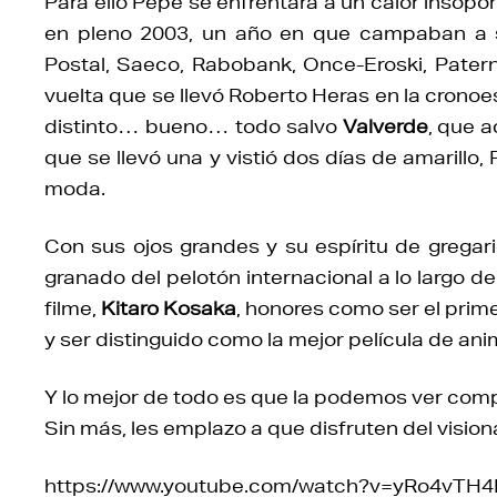
Para ello Pepe se enfrentará a un calor insopor
en pleno 2003, un año en que campaban a 
Postal, Saeco, Rabobank, Once-Eroski, Pate
vuelta que se llevó Roberto Heras en la cronoe
distinto… bueno… todo salvo
Valverde
, que a
que se llevó una y vistió dos días de amarill
moda.
Con sus ojos grandes y su espíritu de gregar
granado del pelotón internacional a lo largo de
filme,
Kitaro Kosaka
, honores como ser el pri
y ser distinguido como la mejor película de ani
Y lo mejor de todo es que la podemos ver comp
Sin más, les emplazo a que disfruten del vision
https://www.youtube.com/watch?v=yRo4vTH4