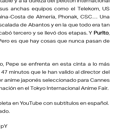
table y a la dureza del pelotón internacional
sus anchas equipos como el Telekom, US
rnina-Costa de Almería, Phonak, CSC… Una
scalada de Abantos y en la que todo era tan
cabó tercero y se llevó dos etapas. Y
Purito
,
o, Pero es que hay cosas que nunca pasan de
io, Pepe se enfrenta en esta cinta a lo más
 47 minutos que le han valido al director del
mer anime japonés seleccionado para Cannes
mación en el Tokyo Internacional Anime Fair.
leta en YouTube con subtítulos en español.
ado.
IpY