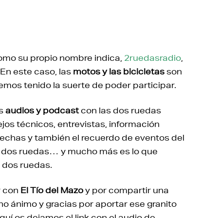
como su propio nombre indica,
2ruedasradio
,
 En este caso, las
motos y las bicicletas
son
emos tenido la suerte de poder participar.
os
audios y podcast
con las dos ruedas
jos técnicos, entrevistas, información
echas y también el recuerdo de eventos del
as dos ruedas… y mucho más es lo que
s dos ruedas.
r con
El Tío del Mazo
y por compartir una
o ánimo y gracias por aportar ese granito
uí os dejamos el link con el audio de