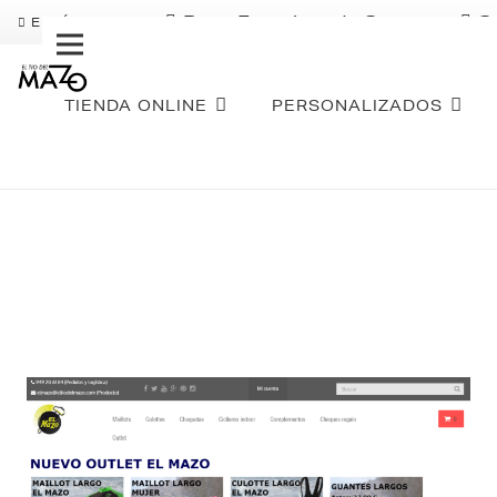
Pago Fraccionado Sequra
S
ENVÍO GRATIS
TIENDA ONLINE
PERSONALIZADOS