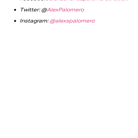
Twitter: @
AlexPalomero
Instagram:
@
alexspalomero