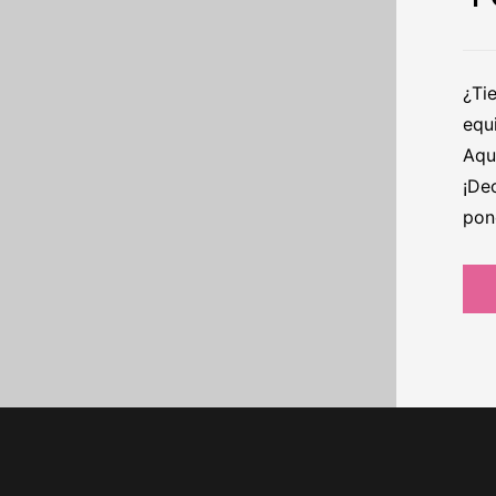
¿Ti
equ
Aqu
¡De
pon