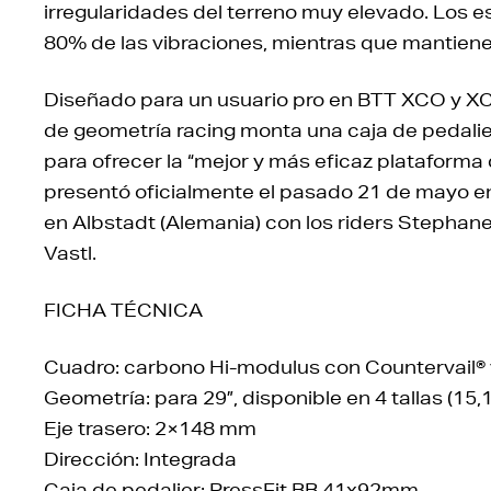
irregularidades del terreno muy elevado. Los es
80% de las vibraciones, mientras que mantiene l
Diseñado para un usuario pro en BTT XCO y XC
de geometría racing monta una caja de pedalier
para ofrecer la “mejor y más eficaz plataforma 
presentó oficialmente el pasado 21 de mayo e
en Albstadt (Alemania) con los riders Stepha
Vastl.
FICHA TÉCNICA
Cuadro: carbono Hi-modulus con Countervail® 
Geometría: para 29”, disponible en 4 tallas (15,
Eje trasero: 2×148 mm
Dirección: Integrada
Caja de pedalier: PressFit BB 41x92mm