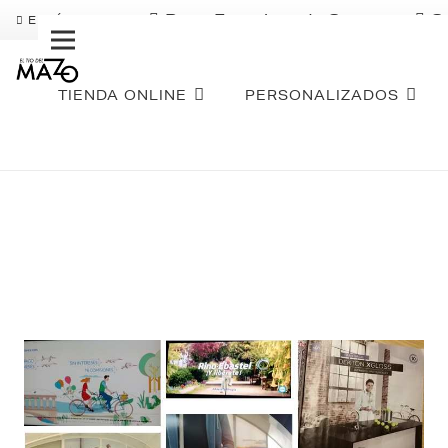
Pago Fraccionado Sequra
S
ENVÍO GRATIS
TIENDA ONLINE
PERSONALIZADOS