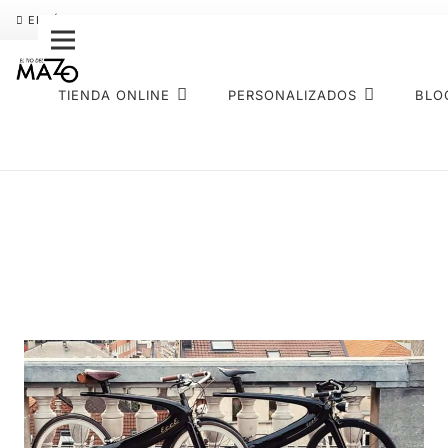
ENVÍO GRATIS
PAGO FRACCIONADO SEQURA
SOBRE NOS
TIENDA ONLINE
PERSONALIZADOS
BLO