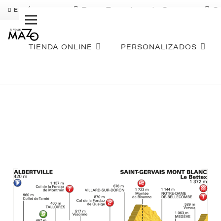
Pago Fraccionado Sequra
S
ENVÍO GRATIS
TIENDA ONLINE
PERSONALIZADOS