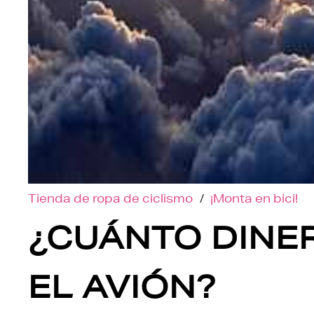
Tienda de ropa de ciclismo
/
¡Monta en bici!
¿CUÁNTO DINER
EL AVIÓN?